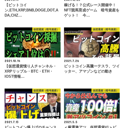
【ビットコイ
稼げる！？公式レース開催中！
ン,ETH,XRP,BNB,DOGE,DOT,A
NFT競馬育成ゲーム 暗号資産を
DA,CHZ…
ゲット！ 今…
仮想通貨（暗号資産）
仮想通貨（暗号資産）
2021.10.14
2021.7.26
【仮想通貨憶り人チャンネル・
ビットコイン高騰ーテスラ、ツイ
XRPリップル・BTC・ETH・
ッター、アマゾンなどの動き
IOST情報…
仮想通貨（暗号資産）
仮想通貨（暗号資産）
2021.7.13
2021.5.5
ビットコイン爆上げのチャンス
＜厳選激アツ 仮想通貨#1＞ビ