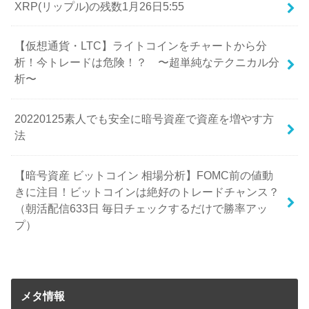
XRP(リップル)の残数1月26日5:55
【仮想通貨・LTC】ライトコインをチャートから分
析！今トレードは危険！？ 〜超単純なテクニカル分
析〜
20220125素人でも安全に暗号資産で資産を増やす方
法
【暗号資産 ビットコイン 相場分析】FOMC前の値動
きに注目！ビットコインは絶好のトレードチャンス？
（朝活配信633日 毎日チェックするだけで勝率アッ
プ）
メタ情報