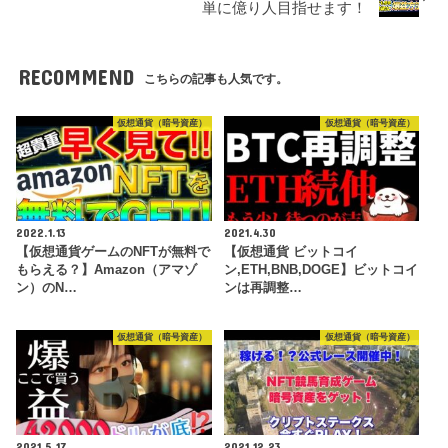
単に億り人目指せます！
RECOMMEND
こちらの記事も人気です。
仮想通貨（暗号資産）
仮想通貨（暗号資産）
2022.1.13
2021.4.30
【仮想通貨ゲームのNFTが無料で
【仮想通貨 ビットコイ
もらえる？】Amazon（アマゾ
ン,ETH,BNB,DOGE】ビットコイ
ン）のN…
ンは再調整…
仮想通貨（暗号資産）
仮想通貨（暗号資産）
2021.5.17
2021.12.23