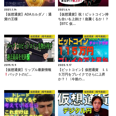
2021.1.14
2021.6.4
【仮想通貨】ADAカルダノ：通
【仮想通貨】祝！ビットコイン持
貨の王様
ち合いを上抜け！急騰くるか！？
【BTC 仮…
仮想通貨（暗号資産）
仮想通貨（暗号資産）
2019.11.9
2020.9.17
【仮想通貨】リップル最新情報
【ビットコイン】仮想通貨 １１
バックトのビ…
５万円をブレイクでさらに上昇
か？！〈今後の…
仮想通貨（暗号資産）
仮想通貨（暗号資産）