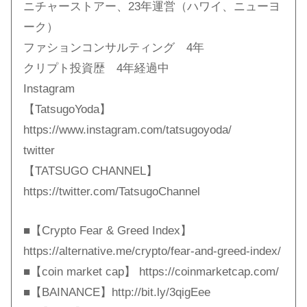
ニチャーストアー、23年運営（ハワイ、ニューヨ
ーク）
ファションコンサルティング 4年
クリプト投資歴 4年経過中
Instagram
【TatsugoYoda】
https://www.instagram.com/tatsugoyoda/
twitter
【TATSUGO CHANNEL】
https://twitter.com/TatsugoChannel
■【Crypto Fear & Greed Index】
https://alternative.me/crypto/fear-and-greed-index/
■【coin market cap】 https://coinmarketcap.com/
■【BAINANCE】http://bit.ly/3qigEee