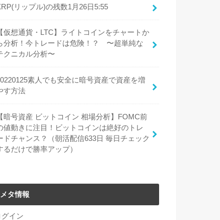
XRP(リップル)の残数1月26日5:55
【仮想通貨・LTC】ライトコインをチャートか
ら分析！今トレードは危険！？ 〜超単純な
テクニカル分析〜
20220125素人でも安全に暗号資産で資産を増
やす方法
【暗号資産 ビットコイン 相場分析】FOMC前
の値動きに注目！ビットコインは絶好のトレ
ードチャンス？（朝活配信633日 毎日チェック
するだけで勝率アップ）
メタ情報
ログイン