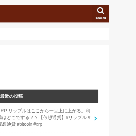
search
最近の投稿
XRP リップルはここから一旦上に上がる。利
確はどこでする？？【仮想通貨】#リップル #
仮想通貨 #bitcoin #xrp