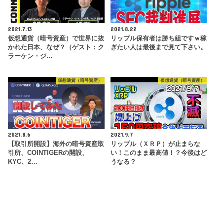
2021.7.13
2021.8.22
仮想通貨（暗号資産）で世界に抜
リップル保有者は勝ち組ですｗ稼
かれた日本、なぜ？（ゲスト：ク
ぎたい人は最後まで見て下さい。
ラーケン・ジ…
仮想通貨（暗号資産）
仮想通貨（暗号資産）
2021.8.6
2021.9.7
【取引所開設】海外の暗号資産取
リップル（ＸＲＰ）が止まらな
引所、COINTIGERの開設、
い！このまま最高値！？今後はど
KYC、2…
うなる？