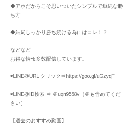
◆アホだからこそ思いついたシンプルで単純な勝
ち方
◆結局しっかり勝ち続ける為にはコレ！？
などなど
お得な情報多数配信しています。
◉LINE@URL クリック⇒https://goo.gl/uGzyqT
◉LINE@ID検索 ⇒ ＠uqn9558v（＠も含めてくだ
さい）
【過去のおすすめ動画】