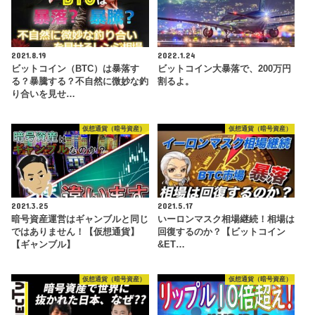
2021.8.19
2022.1.24
ビットコイン（BTC）は暴落す
ビットコイン大暴落で、200万円
る？暴騰する？不自然に微妙な釣
割るよ。
り合いを見せ…
仮想通貨（暗号資産）
仮想通貨（暗号資産）
2021.3.25
2021.5.17
暗号資産運営はギャンブルと同じ
いーロンマスク相場継続！相場は
ではありません！【仮想通貨】
回復するのか？【ビットコイン
【ギャンブル】
&ET…
仮想通貨（暗号資産）
仮想通貨（暗号資産）