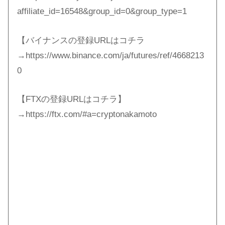
affiliate_id=16548&group_id=0&group_type=1
【バイナンスの登録URLはコチラ
→https://www.binance.com/ja/futures/ref/4668213
0
【FTXの登録URLはコチラ】
→https://ftx.com/#a=cryptonakamoto