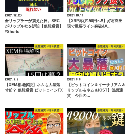
2021.12.23
2021.10.17
全リップラーが震えた日。SEC
【XRP再び150円へ‼︎】好材料出
がリップル社を訴訟【仮想通貨】
現で重要ライン突破&#…
#Shorts
仮想通貨（暗号資産）
仮想通貨（暗号資産）
2021.7.9
2021.9.9
【XEM相場解説】ネムも大暴落
【ビットコイン＆イーサリアム＆
寸前？ 仮想通貨 ビットコインFX
リップル＆ネム＆IOST】仮想通
貨 今回の…
仮想通貨（暗号資産）
仮想通貨（暗号資産）