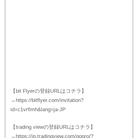
【bit Flyerの登録URLはコチラ】
→https://bitflyer.com/invitation?
id=c1vrflmh&lang=ja-JP
【trading viewの登録URLはコチラ】
→https://jp.tradingview.com/gopro/?