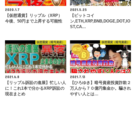
2020.1.7
2021.5.25
【仮想通貨】リップル（XRP）
【ビットコイ
今後、50円まで上昇する可能性
ン,ETH,XRP,BNB,DOGE,DOT,IO
ST,CA…
仮想通貨（暗号資産）
仮想通貨（暗号資産）
2021.6.8
2021.7.13
【リップル訴訟の進展】忙しい人
【ひろゆき】暗号資産投資詐欺２
に！これ1本で分かるXRP訴訟の
万人から７０億円集金か。騙され
現在まとめ
やすい人とは…