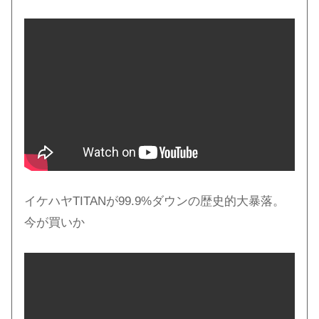
イケハヤTITANが99.9%ダウンの歴史的大暴落。
今が買いか