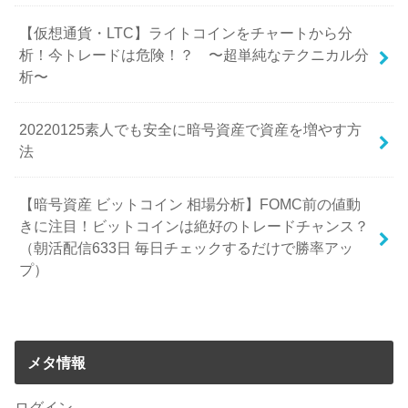
【仮想通貨・LTC】ライトコインをチャートから分
析！今トレードは危険！？ 〜超単純なテクニカル分
析〜
20220125素人でも安全に暗号資産で資産を増やす方
法
【暗号資産 ビットコイン 相場分析】FOMC前の値動
きに注目！ビットコインは絶好のトレードチャンス？
（朝活配信633日 毎日チェックするだけで勝率アッ
プ）
メタ情報
ログイン