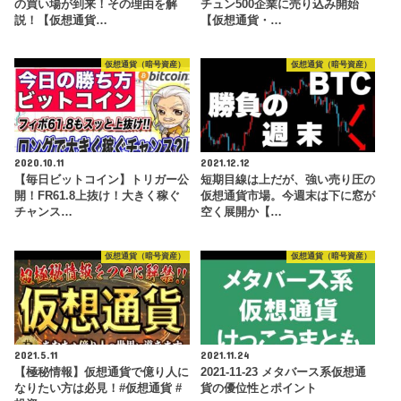
の買い場が到来！その理由を解
チュン500企業に売り込み開始
説！【仮想通貨…
【仮想通貨・…
仮想通貨（暗号資産）
仮想通貨（暗号資産）
2020.10.11
2021.12.12
【毎日ビットコイン】トリガー公
短期目線は上だが、強い売り圧の
開！FR61.8上抜け！大きく稼ぐ
仮想通貨市場。今週末は下に窓が
チャンス…
空く展開か【…
仮想通貨（暗号資産）
仮想通貨（暗号資産）
2021.5.11
2021.11.24
【極秘情報】仮想通貨で億り人に
2021-11-23 メタバース系仮想通
なりたい方は必見！#仮想通貨 #
貨の優位性とポイント