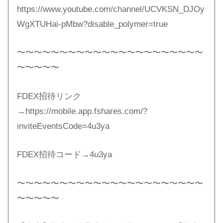
https://www.youtube.com/channel/UCVKSN_DJOy
WgXTUHai-pMbw?disable_polymer=true
〜〜〜〜〜〜〜〜〜〜〜〜〜〜〜〜〜〜〜〜〜〜
〜〜〜〜〜
FDEX招待リンク
→https://mobile.app.fshares.com/?
inviteEventsCode=4u3ya
FDEX招待コード→4u3ya
〜〜〜〜〜〜〜〜〜〜〜〜〜〜〜〜〜〜〜〜〜〜
〜〜〜〜〜