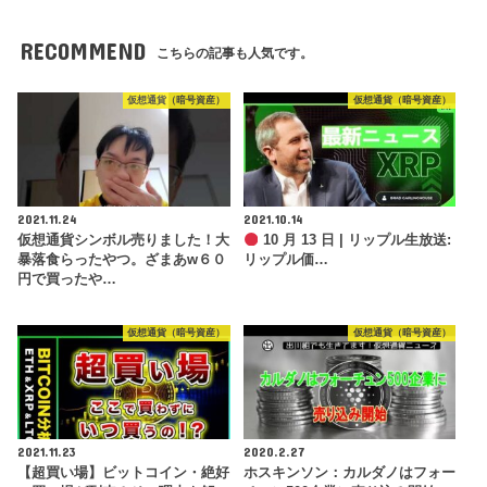
RECOMMEND
こちらの記事も人気です。
仮想通貨（暗号資産）
仮想通貨（暗号資産）
2021.11.24
2021.10.14
仮想通貨シンボル売りました！大
10 月 13 日 | リップル生放送:
暴落食らったやつ。ざまあw６０
リップル価…
円で買ったや…
仮想通貨（暗号資産）
仮想通貨（暗号資産）
2021.11.23
2020.2.27
【超買い場】ビットコイン・絶好
ホスキンソン：カルダノはフォー