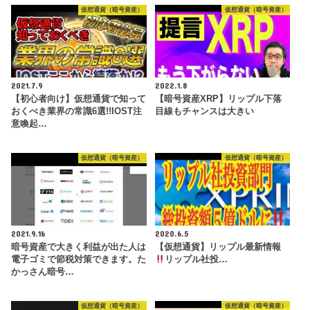
仮想通貨（暗号資産）
仮想通貨（暗号資産）
2021.7.9
2022.1.8
【初心者向け】仮想通貨で知って
【暗号資産XRP】リップル下落
おくべき業界の常識6選!!IOST注
目線もチャンスは大きい
意喚起…
仮想通貨（暗号資産）
仮想通貨（暗号資産）
2021.9.16
2020.6.5
暗号資産で大きく利益が出た人は
【仮想通貨】リップル最新情報
電子ゴミで節税対策できます。た
リップル社投…
かっさん暗号…
仮想通貨（暗号資産）
仮想通貨（暗号資産）