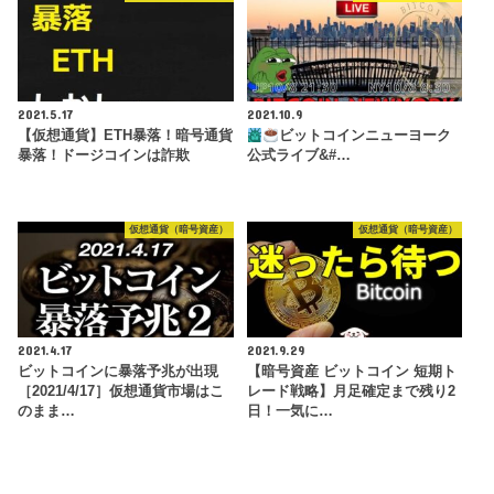
2021.5.17
2021.10.9
【仮想通貨】ETH暴落！暗号通貨
ビットコインニューヨーク
暴落！ドージコインは詐欺
公式ライブ&#…
仮想通貨（暗号資産）
仮想通貨（暗号資産）
2021.4.17
2021.9.29
ビットコインに暴落予兆が出現
【暗号資産 ビットコイン 短期ト
［2021/4/17］仮想通貨市場はこ
レード戦略】月足確定まで残り2
のまま…
日！一気に…