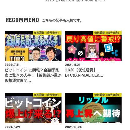
RECOMMEND
こちらの記事も人気です。
仮想通貨（暗号資産）
仮想通貨（暗号資産）
2020.7.11
2021.11.21
ビットコイン に朗報？金融庁長
11/20【仮想通貨】
官に驚きの人事！【編集部が選ぶ
BTC&XRP&ALICE&…
仮想通貨週間…
仮想通貨（暗号資産）
仮想通貨（暗号資産）
2021.7.29
2021.12.26