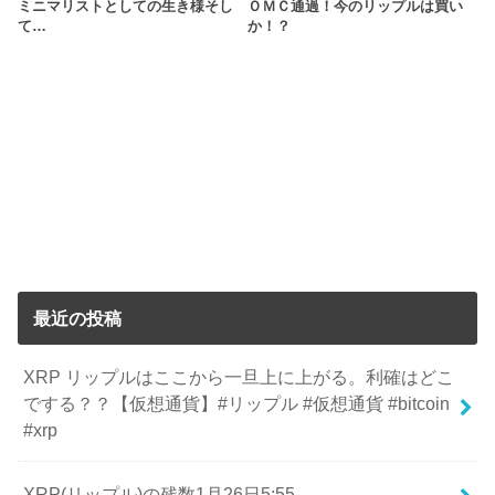
ミニマリストとしての生き様そし
ＯＭＣ通過！今のリップルは買い
て…
か！？
最近の投稿
XRP リップルはここから一旦上に上がる。利確はどこ
でする？？【仮想通貨】#リップル #仮想通貨 #bitcoin
#xrp
XRP(リップル)の残数1月26日5:55