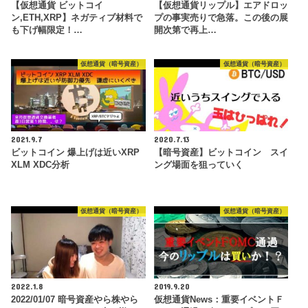
【仮想通貨 ビットコイ
【仮想通貨リップル】エアドロッ
ン,ETH,XRP】ネガティブ材料で
プの事実売りで急落。この後の展
も下げ幅限定！…
開次第で再上…
仮想通貨（暗号資産）
仮想通貨（暗号資産）
2021.9.7
2020.7.13
ビットコイン 爆上げは近いXRP
【暗号資産】ビットコイン スイ
XLM XDC分析
ング場面を狙っていく
仮想通貨（暗号資産）
仮想通貨（暗号資産）
2022.1.8
2019.9.20
2022/01/07 暗号資産やら株やら
仮想通貨News：重要イベントＦ