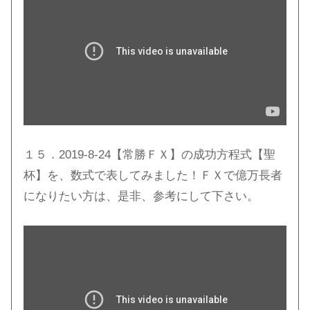
１５．2019-8-24【常勝ＦＸ】の成功方程式【聖
杯】を、数式で表してみました！ＦＸで億万長者
になりたい方は、是非、参考にして下さい。