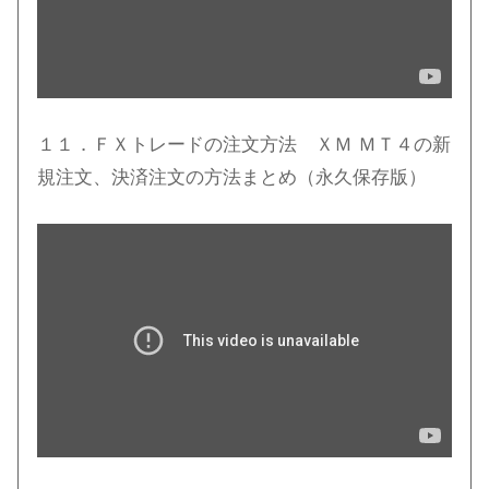
１１．ＦＸトレードの注文方法 ＸＭ ＭＴ４の新
規注文、決済注文の方法まとめ（永久保存版）