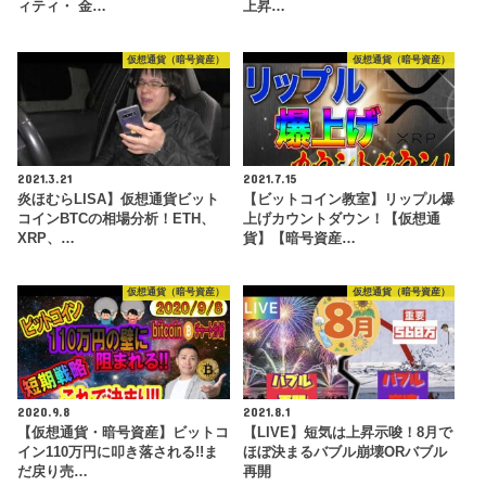
ィティ・ 金…
上昇…
仮想通貨（暗号資産）
仮想通貨（暗号資産）
2021.3.21
2021.7.15
炎ほむらLISA】仮想通貨ビット
【ビットコイン教室】リップル爆
コインBTCの相場分析！ETH、
上げカウントダウン！【仮想通
XRP、…
貨】【暗号資産…
仮想通貨（暗号資産）
仮想通貨（暗号資産）
2020.9.8
2021.8.1
【仮想通貨・暗号資産】ビットコ
【LIVE】短気は上昇示唆！8月で
イン110万円に叩き落される!!ま
ほぼ決まるバブル崩壊ORバブル
だ戻り売…
再開