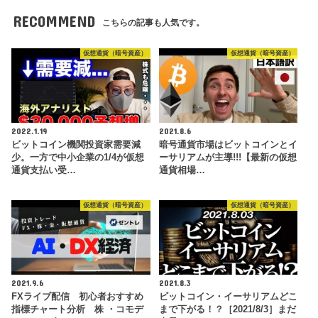
RECOMMEND
こちらの記事も人気です。
仮想通貨（暗号資産）
仮想通貨（暗号資産）
2022.1.19
2021.8.6
ビットコイン機関投資家需要減
暗号通貨市場はビットコインとイ
少。一方で中小企業の1/4が仮想
ーサリアムが主導!!!【最新の仮想
通貨支払い受…
通貨相場…
仮想通貨（暗号資産）
仮想通貨（暗号資産）
2021.9.6
2021.8.3
FXライブ配信 初心者おすすめ
ビットコイン・イーサリアムどこ
指標チャート分析 株 ・コモデ
まで下がる！？［2021/8/3］まだ