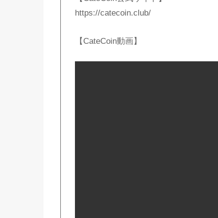
https://catecoin.club/
【CateCoin動画】