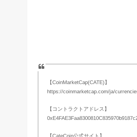
【CoinMarketCap(CATE)】
https://coinmarketcap.com/ja/currencie
【コントラクトアドレス】
0xE4FAE3Faa8300810C835970b9187c
【CateCoin公式サイト】