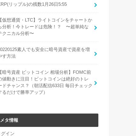
XRP(リップル)の残数1月26日5:55
【仮想通貨・LTC】ライトコインをチャートか
ら分析！今トレードは危険！？ 〜超単純な
テクニカル分析〜
20220125素人でも安全に暗号資産で資産を増
やす方法
【暗号資産 ビットコイン 相場分析】FOMC前
の値動きに注目！ビットコインは絶好のトレ
ードチャンス？（朝活配信633日 毎日チェック
するだけで勝率アップ）
メタ情報
ログイン