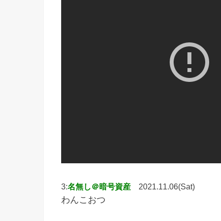
3:
名無し＠暗号資産
2021.11.06(Sat)
わんこおつ