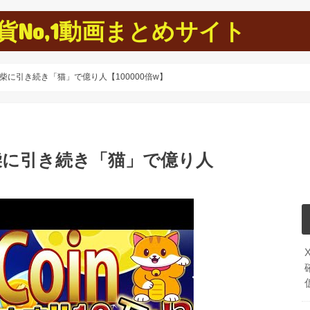
No,1動画まとめサイト
ージ、柴に引き続き「猫」で億り人【100000倍w】
ジ、柴に引き続き「猫」で億り人