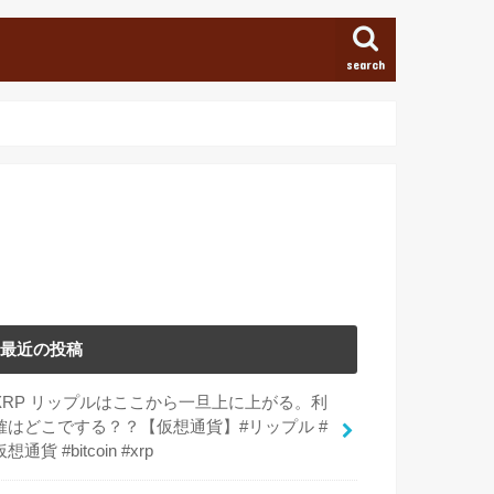
search
最近の投稿
XRP リップルはここから一旦上に上がる。利
確はどこでする？？【仮想通貨】#リップル #
仮想通貨 #bitcoin #xrp