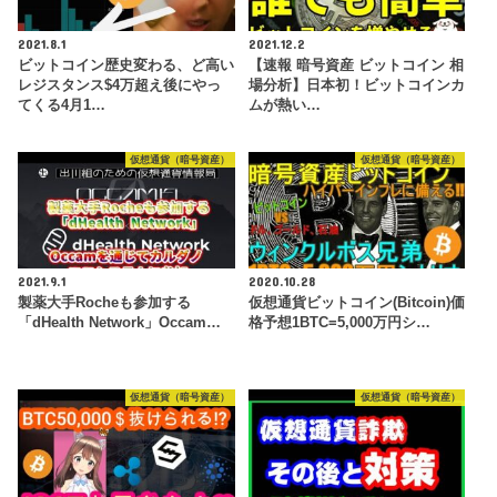
2021.8.1
2021.12.2
ビットコイン歴史変わる、ど高い
【速報 暗号資産 ビットコイン 相
レジスタンス$4万超え後にやっ
場分析】日本初！ビットコインカ
てくる4月1…
ムが熱い…
仮想通貨（暗号資産）
仮想通貨（暗号資産）
2021.9.1
2020.10.28
製薬大手Rocheも参加する
仮想通貨ビットコイン(Bitcoin)価
「dHealth Network」Occam…
格予想1BTC=5,000万円シ…
仮想通貨（暗号資産）
仮想通貨（暗号資産）