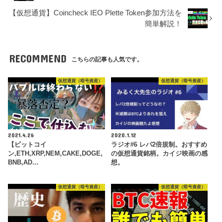
【仮想通貨】Coincheck IEO Plette Token参加方法を
簡単解説！
RECOMMEND
こちらの記事も人気です。
仮想通貨（暗号資産）
仮想通貨（暗号資産）
2021.4.26
2020.1.12
【ビットコイ
ラジオ#6 レバ2倍規制。おすすめ
ン,ETH,XRP,NEM,CAKE,DOGE,
の仮想通貨銘柄。カイジ映画の感
BNB,AD…
想。
仮想通貨（暗号資産）
仮想通貨（暗号資産）