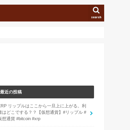
search
最近の投稿
XRP リップルはここから一旦上に上がる。利
確はどこでする？？【仮想通貨】#リップル #
仮想通貨 #bitcoin #xrp