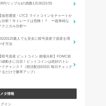
XRP(リップル)の残数1月26日5:55
【仮想通貨・LTC】ライトコインをチャートか
ら分析！今トレードは危険！？ 〜超単純な
テクニカル分析〜
20220125素人でも安全に暗号資産で資産を増
やす方法
【暗号資産 ビットコイン 相場分析】FOMC前
の値動きに注目！ビットコインは絶好のトレ
ードチャンス？（朝活配信633日 毎日チェック
するだけで勝率アップ）
メタ情報
ログイン