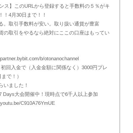
ャンス】このURLから登録すると手数料の５％がキ
！4月30日まで！！
る。取引手数料が安い。取り扱い通貨が豊富
貨の取引をやるなら絶対にここの口座はもってい
er.bybit.com/b/otonanochannel
！初回入金で（入金金額に関係なく）3000円プレ
日まで！）
らいました！
る！７Days大会開催中！現時点で6千人以上参加
utu.be/C910A76YmUE