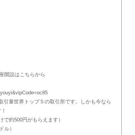
t口座開設はこちらから
youyi&vipCode=oc85
超え、取引量世界トップ５の取引所です。しかも今なら
す！
けで約500円がもらえます）
0ドル）